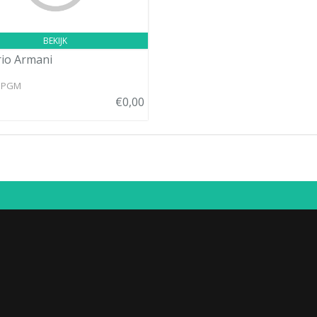
BEKIJK
io Armani
1 PGM
€0,00