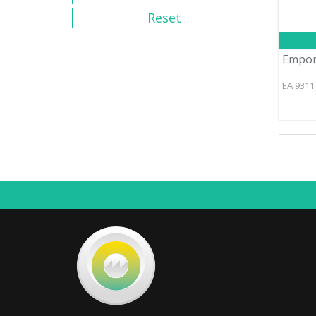
Empor
EA 931